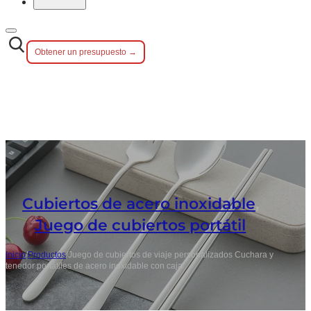
Obtener un presupuesto →
Cubiertos de acero inoxidable
,
Juego de cubiertos portátil
Inicio
/
Productos
/
Juego de cubiertos de viaje personalizados Cuchara y
tenedor portátiles de acero inoxidable con caja