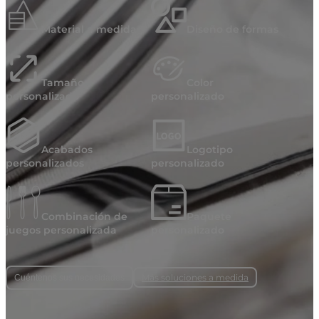
Material a medida
Diseño de formas
Tamaño
Color
personalizado
personalizado
Acabados
Logotipo
personalizados
personalizado
Combinación de
Paquete
juegos personalizada
personalizado
Más soluciones a medida
Cuéntenos sus necesidades