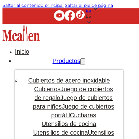
Saltar al contenido principal
Saltar al pie de página
ES
ES
Inicio
Productos
Cubiertos de acero inoxidable
Cubiertos
Juego de cubiertos
de regalo
Juego de cubiertos
para niños
Juego de cubiertos
portátil
Cucharas
Utensilios de cocina
Utensilios de cocina
Utensilios