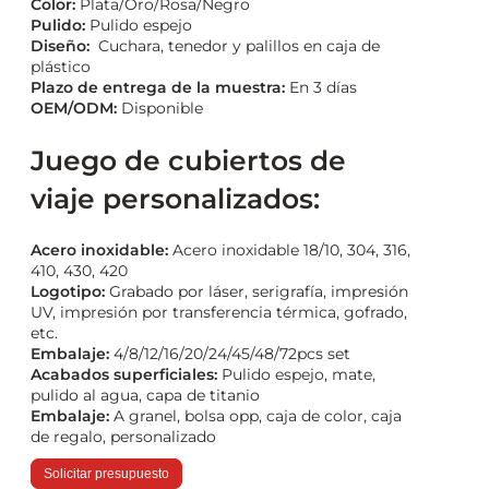
Color:
Plata/Oro/Rosa/Negro
Pulido:
Pulido espejo
Diseño:
Cuchara, tenedor y palillos en caja de
plástico
Plazo de entrega de la muestra:
En 3 días
OEM/ODM:
Disponible
Juego de cubiertos de
viaje personalizados:
Acero inoxidable:
Acero inoxidable 18/10, 304, 316,
410, 430, 420
Logotipo:
Grabado por láser, serigrafía, impresión
UV, impresión por transferencia térmica, gofrado,
etc.
Embalaje:
4/8/12/16/20/24/45/48/72pcs set
Acabados superficiales:
Pulido espejo, mate,
pulido al agua, capa de titanio
Embalaje:
A granel, bolsa opp, caja de color, caja
de regalo, personalizado
Solicitar presupuesto