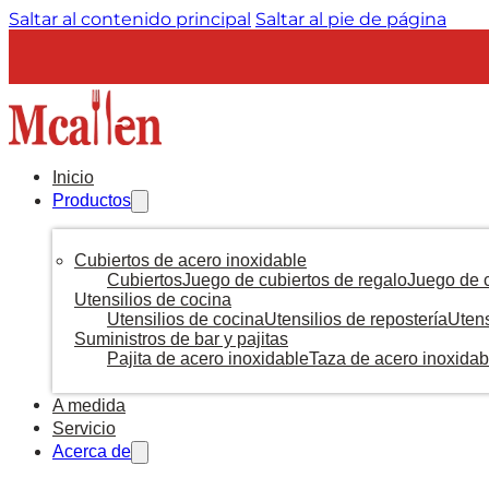
Saltar al contenido principal
Saltar al pie de página
Inicio
Productos
Cubiertos de acero inoxidable
Cubiertos
Juego de cubiertos de regalo
Juego de c
Utensilios de cocina
Utensilios de cocina
Utensilios de repostería
Utens
Suministros de bar y pajitas
Pajita de acero inoxidable
Taza de acero inoxidab
A medida
Servicio
Acerca de