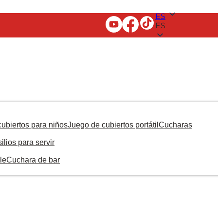
ES
ES
ubiertos para niños
Juego de cubiertos portátil
Cucharas
ilios para servir
le
Cuchara de bar