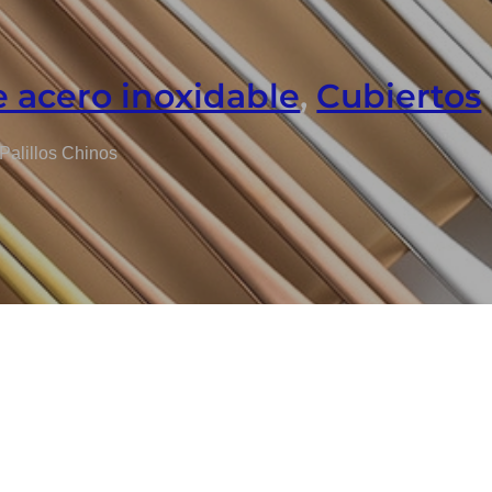
e acero inoxidable
,
Cubiertos
Palillos Chinos