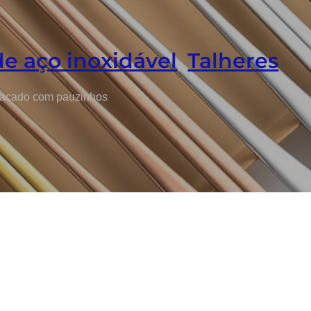
de aço inoxidável
,
Talheres
atacado com pauzinhos