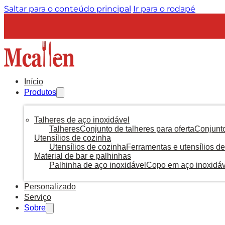
Saltar para o conteúdo principal
Ir para o rodapé
Início
Produtos
Talheres de aço inoxidável
Talheres
Conjunto de talheres para oferta
Conjunto
Utensílios de cozinha
Utensílios de cozinha
Ferramentas e utensílios de
Material de bar e palhinhas
Palhinha de aço inoxidável
Copo em aço inoxidáv
Personalizado
Serviço
Sobre