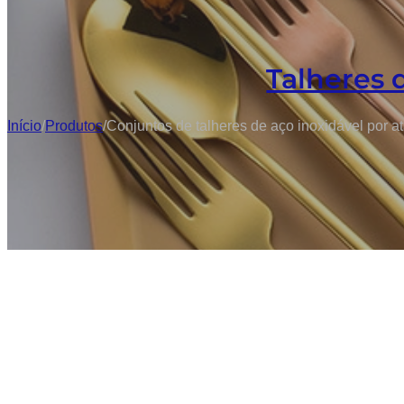
Talheres 
Início
/
Produtos
/
Conjuntos de talheres de aço inoxidável por 