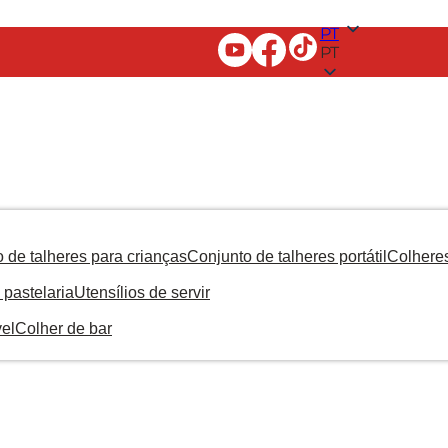
PT
PT
 de talheres para crianças
Conjunto de talheres portátil
Colhere
 pastelaria
Utensílios de servir
el
Colher de bar