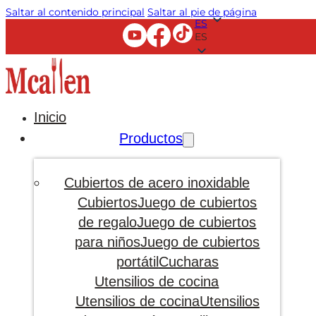
Saltar al contenido principal
Saltar al pie de página
ES
ES
Inicio
Productos
Cubiertos de acero inoxidable
Cubiertos
Juego de cubiertos
de regalo
Juego de cubiertos
para niños
Juego de cubiertos
portátil
Cucharas
Utensilios de cocina
Utensilios de cocina
Utensilios