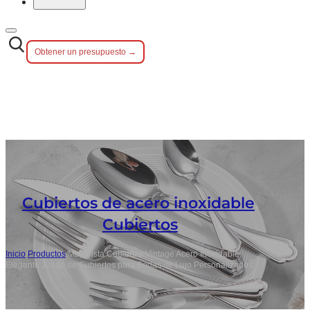
Obtener un presupuesto →
Cubiertos de acero inoxidable
,
Cubiertos
Inicio
/
Productos
/
Mayorista Cubiertos Vintage Acero Inoxidable,
Elegante Juego de Cubiertos para Bodas de Lujo Personalizados