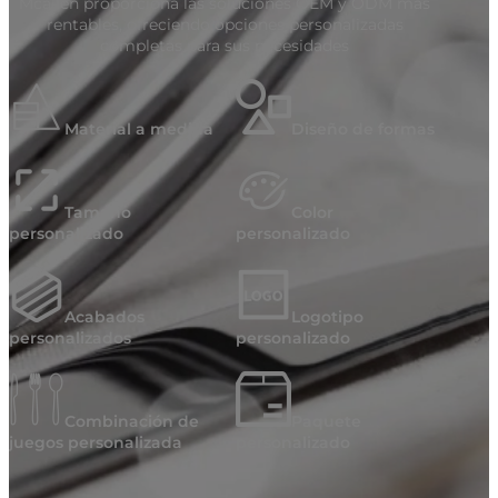
Mcallen proporciona las soluciones OEM y ODM más
rentables, ofreciendo opciones personalizadas
completas para sus necesidades
Material a medida
Diseño de formas
Tamaño
Color
personalizado
personalizado
Acabados
Logotipo
personalizados
personalizado
Combinación de
Paquete
juegos personalizada
personalizado