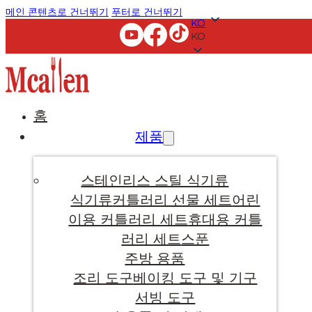
메인 콘텐츠로 건너뛰기
푸터로 건너뛰기
KO
KO
홈
제품
스테인리스 스틸 식기류
식기류
커틀러리 선물 세트
어린
이용 커틀러리 세트
휴대용 커틀
러리 세트
스푼
주방 용품
조리 도구
베이킹 도구 및 기구
서빙 도구