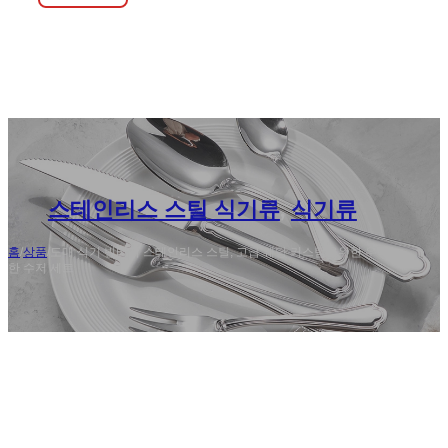
스테인리스 스틸 식기류
,
식기류
홈
/
상품
/
도매 식기 빈티지 스테인리스 스틸, 고급 웨딩 커스텀을위한 우아
한 수저 세트