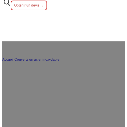
Obtenir un devis →
Accueil
/
Couverts en acier inoxydable
/
Couverts
Notre équipe professionnelle de conception et de
production est capable de personnaliser les couverts
dans différents styles, notamment moderne, martelé,
vintage, luxueux et classique. Toutes les séries de
couverts en acier inoxydable en gros peuvent réaliser
vos idées en matière de forme, de couleur, de
conception de poignée, de matériau, etc. pour créer
des produits ayant une influence de marque pour vous.