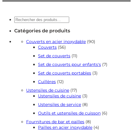
Recherche
Catégories de produits
90
Couverts en acier inoxydable
90
56
produits
Couverts
56
produits
11
Set de couverts
11
produits
7
Set de couverts pour enfants's
7
produits
3
Set de couverts portables
3
produits
12
Cuillères
12
produits
17
Ustensiles de cuisine
17
produits
3
Ustensiles de cuisine
3
produits
8
Ustensiles de service
8
produits
6
Outils et ustensiles de cuisson
6
produits
8
Fournitures de bar et pailles
8
produits
4
Pailles en acier inoxydable
4
produits