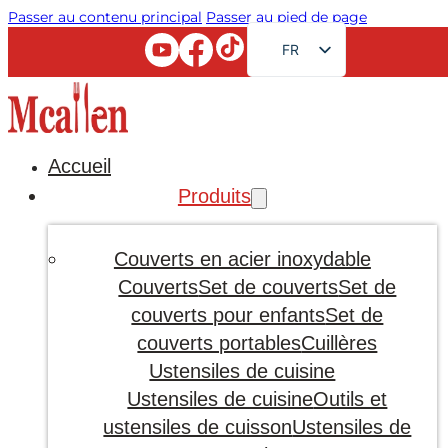
Passer au contenu principal
Passer au pied de page
FR
EN
RU
AR
Accueil
JA
Produits
DE
ES
Couverts en acier inoxydable
PT
Couverts
Set de couverts
Set de
couverts pour enfants
Set de
KO
couverts portables
Cuillères
Ustensiles de cuisine
Ustensiles de cuisine
Outils et
ustensiles de cuisson
Ustensiles de