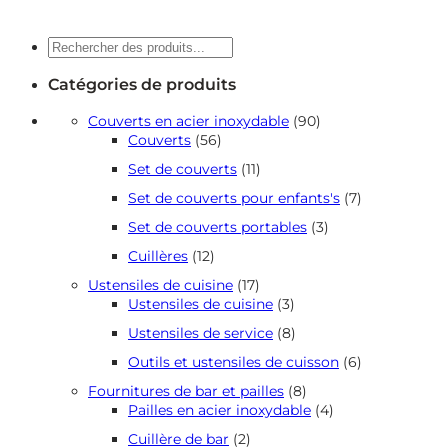
Recherche
Catégories de produits
90
Couverts en acier inoxydable
90
56
produits
Couverts
56
produits
11
Set de couverts
11
produits
7
Set de couverts pour enfants's
7
produits
3
Set de couverts portables
3
produits
12
Cuillères
12
produits
17
Ustensiles de cuisine
17
produits
3
Ustensiles de cuisine
3
produits
8
Ustensiles de service
8
produits
6
Outils et ustensiles de cuisson
6
produits
8
Fournitures de bar et pailles
8
produits
4
Pailles en acier inoxydable
4
produits
2
Cuillère de bar
2