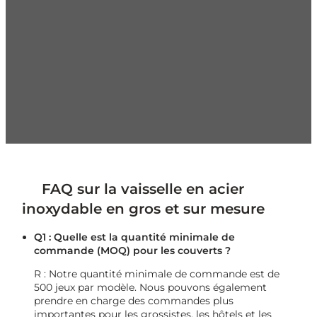
nous un fournisseur privilégié de couverts.
Production à grande échelle
100% Contrôle de
qualité
Livraison rapide dans le monde entier
Service
à guichet unique
Prix compétitif
Contactez-nous dès maintenant !
FAQ sur la vaisselle en acier
inoxydable en gros et sur mesure
Q1 : Quelle est la quantité minimale de
commande (MOQ) pour les couverts ?
R : Notre quantité minimale de commande est de
500 jeux par modèle. Nous pouvons également
prendre en charge des commandes plus
importantes pour les grossistes, les hôtels et les