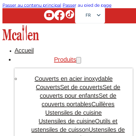
Passer au contenu principal
Passer au pied de page
FR
EN
RU
AR
Accueil
JA
Produits
DE
ES
Couverts en acier inoxydable
PT
Couverts
Set de couverts
Set de
couverts pour enfants
Set de
KO
couverts portables
Cuillères
Ustensiles de cuisine
Ustensiles de cuisine
Outils et
ustensiles de cuisson
Ustensiles de