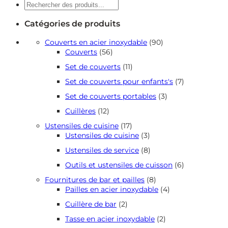
Recherche
Catégories de produits
90
Couverts en acier inoxydable
90
56
produits
Couverts
56
produits
11
Set de couverts
11
produits
7
Set de couverts pour enfants's
7
produits
3
Set de couverts portables
3
produits
12
Cuillères
12
produits
17
Ustensiles de cuisine
17
produits
3
Ustensiles de cuisine
3
produits
8
Ustensiles de service
8
produits
6
Outils et ustensiles de cuisson
6
produits
8
Fournitures de bar et pailles
8
produits
4
Pailles en acier inoxydable
4
produits
2
Cuillère de bar
2
produits
2
Tasse en acier inoxydable
2