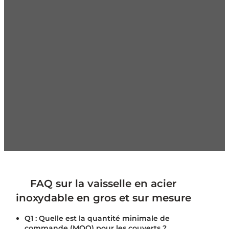
qualité pour les couverts et les ustensiles de cuisine.
Nos capacités de R&D, de production et de contrôle de
la qualité nous permettent de fournir régulièrement
des produits fiables à plus de 100 pays, ce qui fait de
nous un fournisseur privilégié de couverts.
Production à grande échelle
100% Contrôle de
qualité
Livraison rapide dans le monde entier
Service
à guichet unique
Prix compétitif
Contactez-nous dès maintenant !
FAQ sur la vaisselle en acier
inoxydable en gros et sur mesure
Q1 : Quelle est la quantité minimale de
commande (MOQ) pour les couverts ?