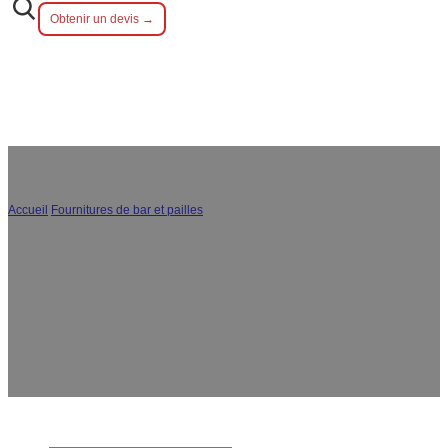
Obtenir un devis →
Accueil
/
Fournitures de bar et pailles
/
Tasse en acier inoxydable
Tasses en acier inoxydable de haute qualité, durables,
personnalisées et en gros, parfaites pour les
restaurants, les cafés et les événements, disponibles en
vrac et personnalisées en fonction de vos besoins
spécifiques en matière de marquage.