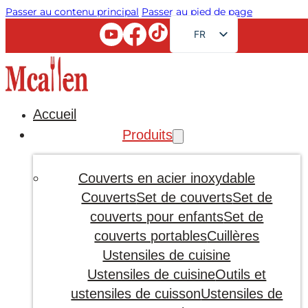
Passer au contenu principal
Passer au pied de page
FR
EN
RU
AR
Accueil
JA
Produits
DE
ES
Couverts en acier inoxydable
PT
Couverts
Set de couverts
Set de
couverts pour enfants
Set de
KO
couverts portables
Cuillères
Ustensiles de cuisine
Ustensiles de cuisine
Outils et
ustensiles de cuisson
Ustensiles de