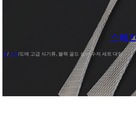
스테인
홈
/
상품
/
도매 고급 식기류, 블랙 골드 실버 수저 세트 대량