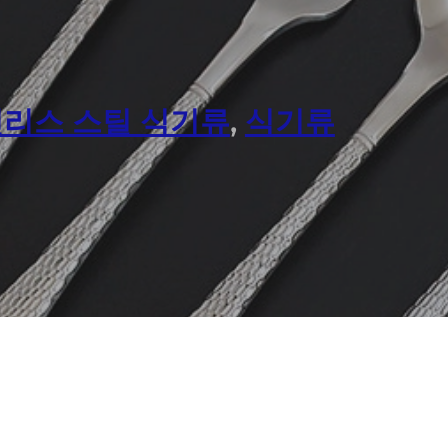
리스 스틸 식기류
,
식기류