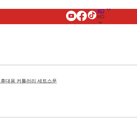
KO
KO
트
휴대용 커틀러리 세트
스푼