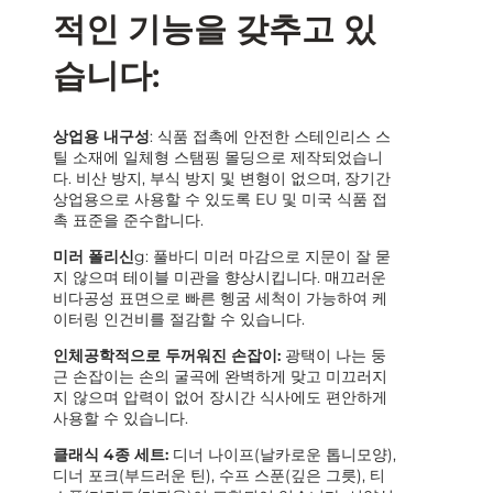
적인 기능을 갖추고 있
습니다:
상업용 내구성
: 식품 접촉에 안전한 스테인리스 스
틸 소재에 일체형 스탬핑 몰딩으로 제작되었습니
다. 비산 방지, 부식 방지 및 변형이 없으며, 장기간
상업용으로 사용할 수 있도록 EU 및 미국 식품 접
촉 표준을 준수합니다.
미러 폴리신
g: 풀바디 미러 마감으로 지문이 잘 묻
지 않으며 테이블 미관을 향상시킵니다. 매끄러운
비다공성 표면으로 빠른 헹굼 세척이 가능하여 케
이터링 인건비를 절감할 수 있습니다.
인체공학적으로 두꺼워진 손잡이:
광택이 나는 둥
근 손잡이는 손의 굴곡에 완벽하게 맞고 미끄러지
지 않으며 압력이 없어 장시간 식사에도 편안하게
사용할 수 있습니다.
클래식 4종 세트:
디너 나이프(날카로운 톱니모양),
디너 포크(부드러운 틴), 수프 스푼(깊은 그릇), 티