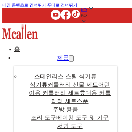
메인 콘텐츠로 건너뛰기
푸터로 건너뛰기
KO
KO
홈
제품
스테인리스 스틸 식기류
식기류
커틀러리 선물 세트
어린
이용 커틀러리 세트
휴대용 커틀
러리 세트
스푼
주방 용품
조리 도구
베이킹 도구 및 기구
서빙 도구