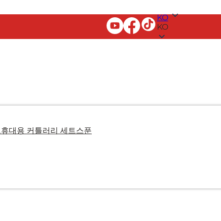
KO
KO
트
휴대용 커틀러리 세트
스푼