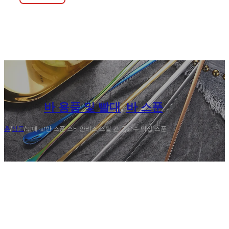
바 용품 및 빨대
,
바 스푼
홈
/
상품
/
도매 교반 스푼 스티안리스 스틸 긴 음료수 믹싱 스푼