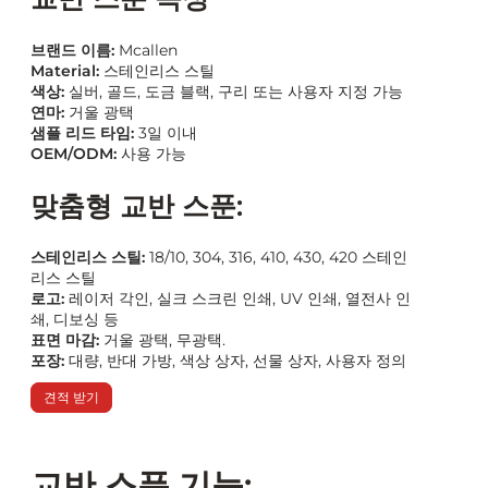
브랜드 이름:
Mcallen
Material:
스테인리스 스틸
색상:
실버, 골드, 도금 블랙, 구리 또는 사용자 지정 가능
연마:
거울 광택
샘플 리드 타임:
3일 이내
OEM/ODM:
사용 가능
맞춤형 교반 스푼:
스테인리스 스틸:
18/10, 304, 316, 410, 430, 420 스테인
리스 스틸
로고:
레이저 각인, 실크 스크린 인쇄, UV 인쇄, 열전사 인
쇄, 디보싱 등
표면 마감:
거울 광택, 무광택.
포장:
대량, 반대 가방, 색상 상자, 선물 상자, 사용자 정의
견적 받기
교반 스푼 기능: