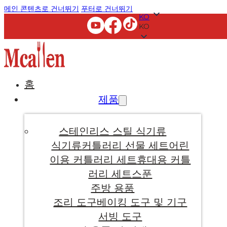
메인 콘텐츠로 건너뛰기
푸터로 건너뛰기
KO
KO
홈
제품
스테인리스 스틸 식기류
식기류
커틀러리 선물 세트
어린
이용 커틀러리 세트
휴대용 커틀
러리 세트
스푼
주방 용품
조리 도구
베이킹 도구 및 기구
서빙 도구