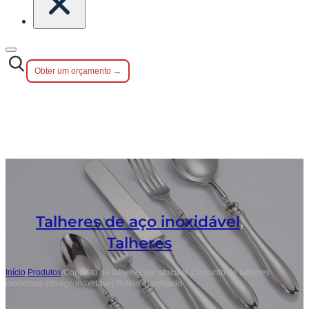
Obter um orçamento →
Talheres de aço inoxidável
,
Talheres
Início
/
Produtos
/
Conjunto de talheres por atacado Conjunto de talheres
modernos em aço inoxidável Polido espelhado