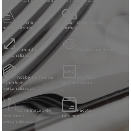
completas para as suas necessidades
Material
Desenho de
personalizado
formas
Tamanho
Cor personalizada
personalizado
Acabamentos de
Logótipo
superfície
personalizado
personalizados
Combinação de
Pacote
conjuntos
personalizado
personalizados