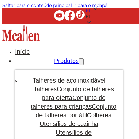
Saltar para o conteúdo principal
Ir para o rodapé
PT
PT
Início
Produtos
Talheres de aço inoxidável
Talheres
Conjunto de talheres
para oferta
Conjunto de
talheres para crianças
Conjunto
de talheres portátil
Colheres
Utensílios de cozinha
Utensílios de