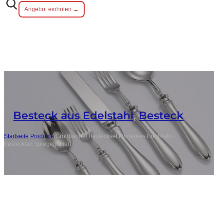
Angebot einholen →
Besteck aus Edelstahl
,
Besteck
Startseite
/
Produkte
/
Großhandel Besteckset Modernes Edelstahl-
Besteckset Spiegelpoliert