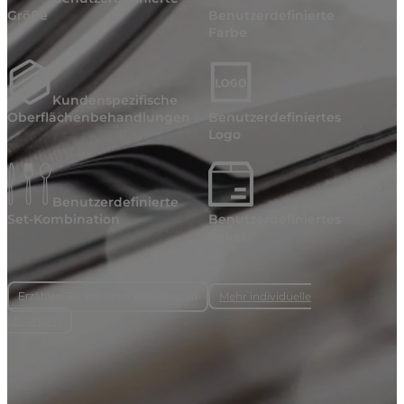
Größe
Benutzerdefinierte
Farbe
Kundenspezifische
Oberflächenbehandlungen
Benutzerdefiniertes
Logo
Benutzerdefinierte
Set-Kombination
Benutzerdefiniertes
Paket
Mehr individuelle
Erzählen Sie von Ihren Bedürfnissen
Lösungen