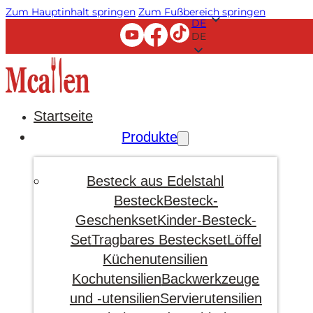
Zum Hauptinhalt springen
Zum Fußbereich springen
DE
DE
Startseite
Produkte
Besteck aus Edelstahl
Besteck
Besteck-
Geschenkset
Kinder-Besteck-
Set
Tragbares Besteckset
Löffel
Küchenutensilien
Kochutensilien
Backwerkzeuge
und -utensilien
Servierutensilien