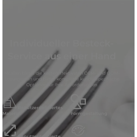
Individueller Besteck-
Service aus einer Hand
Mcallen bietet die kosteneffektivsten OEM- und ODM-
Lösungen an und bietet komplette kundenspezifische
Optionen für Ihre Anforderungen
Benutzerdefiniertes
Material
Formgestaltung
Benutzerdefinierte