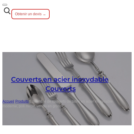
Obtenir un devis →
Couverts en acier inoxydable
,
Couverts
Accueil
/
Produits
/
Ensemble de couverts de table en acier inoxydable
moderne, poli miroir, vendu en gros