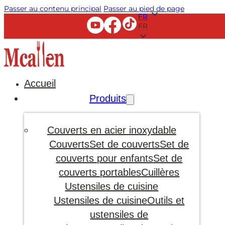
Passer au contenu principal
Passer au pied de page
FR
FR
Accueil
Produits
Couverts en acier inoxydable
Couverts
Set de couverts
Set de
couverts pour enfants
Set de
couverts portables
Cuillères
Ustensiles de cuisine
Ustensiles de cuisine
Outils et
ustensiles de