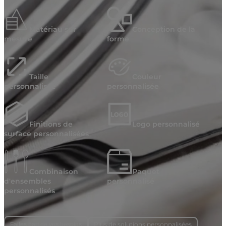
Matériau sur
Conception de la
mesure
forme
Taille
Couleur
personnalisée
personnalisée
Finitions de
Logo personnalisé
surface personnalisées
Combinaison
Paquet
d'ensembles
personnalisé
personnalisés
Plus de solutions personnalisées
Faites part de vos besoins