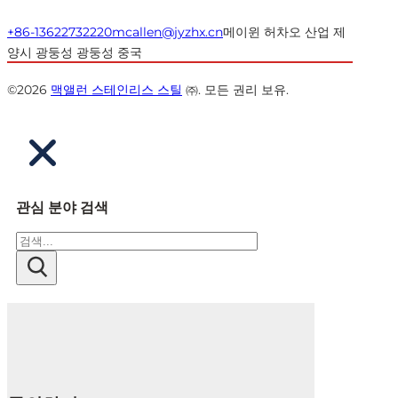
+86-13622732220
mcallen@jyzhx.cn
메이윈 허차오 산업 제
양시 광둥성 광둥성 중국
©2026
맥앨런 스테인리스 스틸
㈜. 모든 권리 보유.
관심 분야 검색
검
색