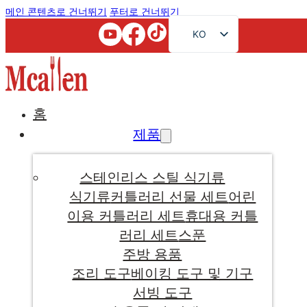
메인 콘텐츠로 건너뛰기
푸터로 건너뛰기
KO
EN
FR
RU
홈
AR
제품
JA
DE
스테인리스 스틸 식기류
ES
식기류
커틀러리 선물 세트
어린
이용 커틀러리 세트
휴대용 커틀
PT
러리 세트
스푼
주방 용품
조리 도구
베이킹 도구 및 기구
서빙 도구