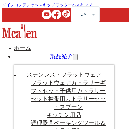
メインコンテンツへスキップ
フッターへスキップ
JA
EN
FR
RU
ホーム
AR
製品紹介
DE
ES
ステンレス・フラットウェア
PT
フラットウェア
カトラリーギ
フトセット
子供用カトラリー
KO
セット
携帯用カトラリーセッ
ト
スプーン
キッチン用品
調理器具
ベーキングツール＆