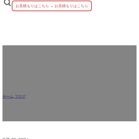
お見積もりはこちら → お見積もりはこちら
平皿用ステンレス鋼の種類：18/10、
18/8、18/0、および特殊鋼種
ホーム
/
ブログ
/
平皿用ステンレス鋼の種類：18/10、18/8、18/0、および特殊鋼
種