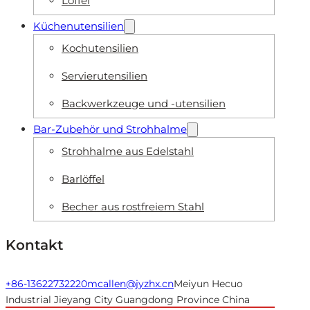
Löffel
Küchenutensilien
Kochutensilien
Servierutensilien
Backwerkzeuge und -utensilien
Bar-Zubehör und Strohhalme
Strohhalme aus Edelstahl
Barlöffel
Becher aus rostfreiem Stahl
Kontakt
+86-13622732220
mcallen@jyzhx.cn
Meiyun Hecuo
Industrial Jieyang City Guangdong Province China