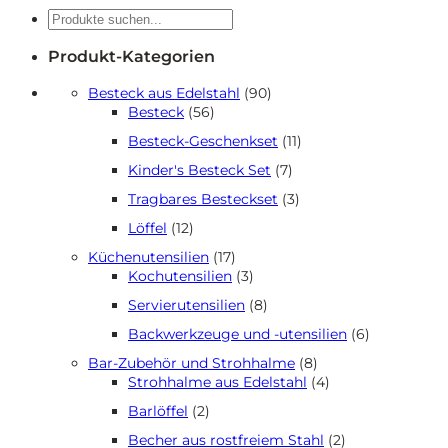
Suche
Produkt-Kategorien
90
Besteck aus Edelstahl
90
56
Produkte
Besteck
56
Produkte
11
Besteck-Geschenkset
11
Produkte
7
Kinder's Besteck Set
7
Produkte
3
Tragbares Besteckset
3
Produkte
12
Löffel
12
Produkte
17
Küchenutensilien
17
Produkte
3
Kochutensilien
3
Produkte
8
Servierutensilien
8
Produkte
6
Backwerkzeuge und -utensilien
6
Produkte
8
Bar-Zubehör und Strohhalme
8
Produkte
4
Strohhalme aus Edelstahl
4
Produkte
2
Barlöffel
2
Produkte
2
Becher aus rostfreiem Stahl
2