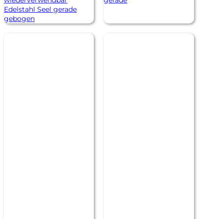
wiederverwendbar
gerade
Edelstahl Seel gerade
gebogen