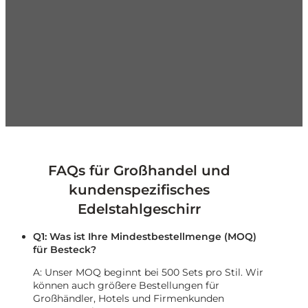
Groß angelegte Produktion
100%
Qualitätskontrolle
Schnelle globale Lieferung
Service
aus einer Hand
Konkurrenzfähiger Preis
Kontaktieren Sie uns jetzt!
FAQs für Großhandel und
kundenspezifisches
Edelstahlgeschirr
Q1: Was ist Ihre Mindestbestellmenge (MOQ)
für Besteck?
A: Unser MOQ beginnt bei 500 Sets pro Stil. Wir
können auch größere Bestellungen für
Großhändler, Hotels und Firmenkunden