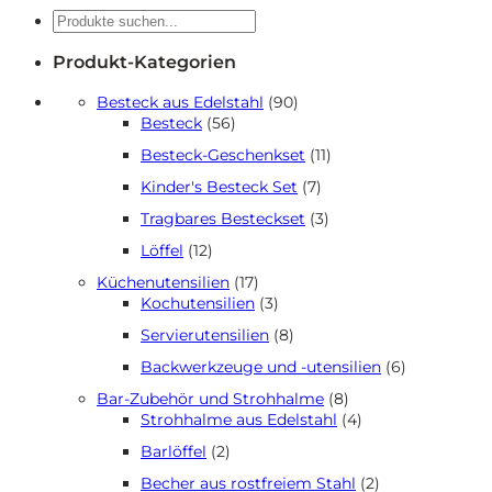
Suche
Produkt-Kategorien
90
Besteck aus Edelstahl
90
56
Produkte
Besteck
56
Produkte
11
Besteck-Geschenkset
11
Produkte
7
Kinder's Besteck Set
7
Produkte
3
Tragbares Besteckset
3
Produkte
12
Löffel
12
Produkte
17
Küchenutensilien
17
Produkte
3
Kochutensilien
3
Produkte
8
Servierutensilien
8
Produkte
6
Backwerkzeuge und -utensilien
6
Produkte
8
Bar-Zubehör und Strohhalme
8
Produkte
4
Strohhalme aus Edelstahl
4
Produkte
2
Barlöffel
2
Produkte
2
Becher aus rostfreiem Stahl
2