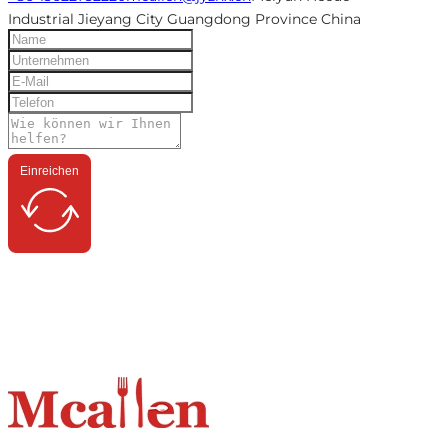
Industrial Jieyang City Guangdong Province China
Einreichen