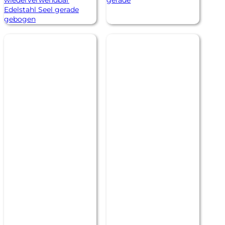
wiederverwendbar
gerade
Edelstahl Seel gerade
gebogen