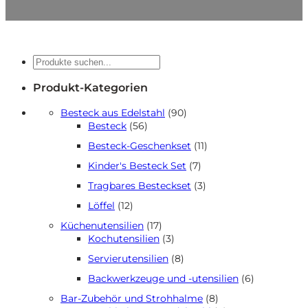
Suche
Produkt-Kategorien
90
Besteck aus Edelstahl
90
56
Produkte
Besteck
56
Produkte
11
Besteck-Geschenkset
11
Produkte
7
Kinder's Besteck Set
7
Produkte
3
Tragbares Besteckset
3
Produkte
12
Löffel
12
Produkte
17
Küchenutensilien
17
Produkte
3
Kochutensilien
3
Produkte
8
Servierutensilien
8
Produkte
6
Backwerkzeuge und -utensilien
6
Produkte
8
Bar-Zubehör und Strohhalme
8