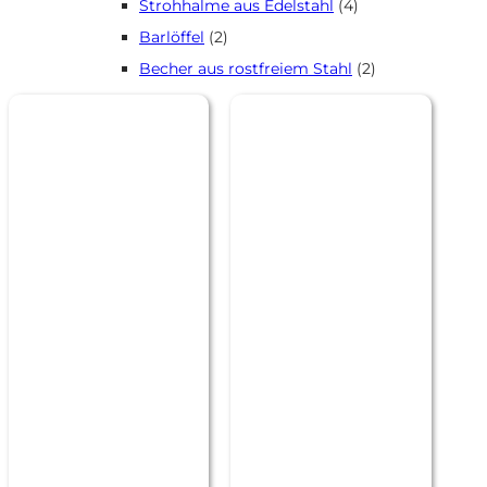
Produkte
4
Strohhalme aus Edelstahl
4
Produkte
2
Barlöffel
2
Produkte
2
Becher aus rostfreiem Stahl
2
Produkte