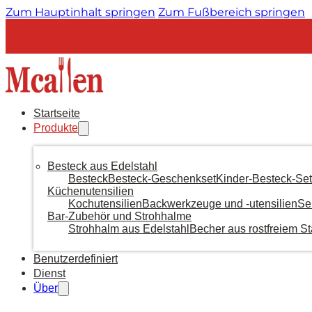
Zum Hauptinhalt springen
Zum Fußbereich springen
Startseite
Produkte
Besteck aus Edelstahl
Besteck
Besteck-Geschenkset
Kinder-Besteck-Set
Küchenutensilien
Kochutensilien
Backwerkzeuge und -utensilien
Se
Bar-Zubehör und Strohhalme
Strohhalm aus Edelstahl
Becher aus rostfreiem St
Benutzerdefiniert
Dienst
Über