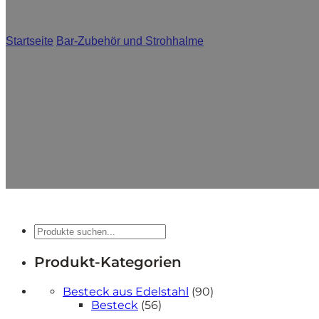
Startseite
/
Bar-Zubehör und Strohhalme
/
Becher aus rostfreiem
Hochwertige, langlebige Edelstahlbecher für den G
erhältlich in großen Mengen und i
Suche
Produkt-Kategorien
90
Besteck aus Edelstahl
90
56
Produkte
Besteck
56
Produkte