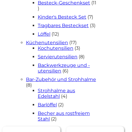
Besteck-Geschenkset
11
11
Produkte
7
Kinder's Besteck Set
7
Produkte
3
Tragbares Besteckset
3
Produkte
12
Löffel
12
Produkte
17
Küchenutensilien
17
Produkte
3
Kochutensilien
3
Produkte
8
Servierutensilien
8
Produkte
Backwerkzeuge und -
6
utensilien
6
Produkte
Bar-Zubehör und Strohhalme
8
8
Produkte
Strohhalme aus
4
Edelstahl
4
Produkte
2
Barlöffel
2
Produkte
Becher aus rostfreiem
2
Stahl
2
Produkte