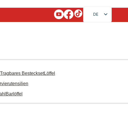
DE
EN
FR
RU
AR
JA
ES
Tragbares Besteckset
Löffel
PT
rvierutensilien
KO
ahl
Barlöffel