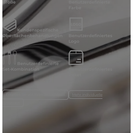
Größe
Benutzerdefinierte
Farbe
Kundenspezifische
Oberflächenbehandlungen
Benutzerdefiniertes
Logo
Benutzerdefinierte
Set-Kombination
Benutzerdefiniertes
Paket
Mehr individuelle
Erzählen Sie von Ihren Bedürfnissen
Lösungen