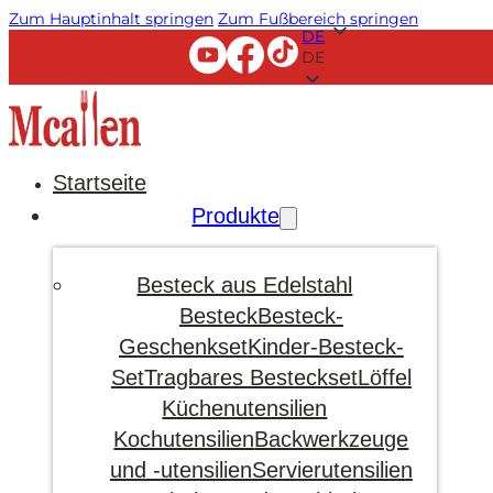
Zum Hauptinhalt springen
Zum Fußbereich springen
DE
DE
Startseite
Produkte
Besteck aus Edelstahl
Besteck
Besteck-
Geschenkset
Kinder-Besteck-
Set
Tragbares Besteckset
Löffel
Küchenutensilien
Kochutensilien
Backwerkzeuge
und -utensilien
Servierutensilien