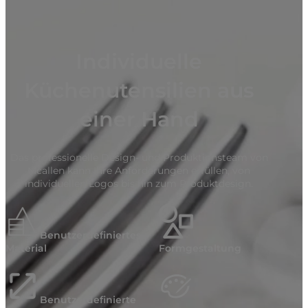
Individuelle
Küchenutensilien aus
einer Hand
Das professionelle Design- und Produktionsteam von
Mcallen kann Ihre Anforderungen erfüllen, von
individuellen Logos bis hin zum Produktdesign.
Benutzerdefiniertes
Material
Formgestaltung
Benutzerdefinierte