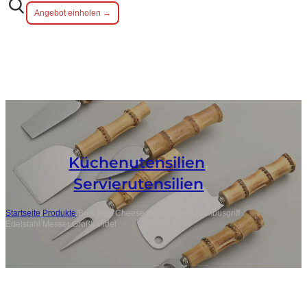
Angebot einholen →
Küchenutensilien
,
Servierutensilien
Startseite
/
Produkte
/
Bulk Best Cheese Knife Set mit Bambusgriff
Edelstahl Messer Großhandel