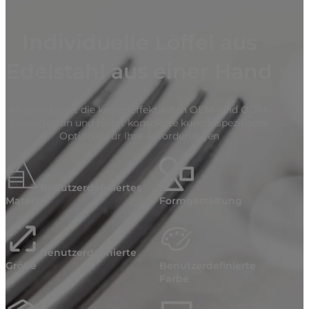
Individuelle Löffel aus
Edelstahl aus einer Hand
Mcallen bietet die kosteneffektivsten OEM- und ODM-
Lösungen an und bietet komplette kundenspezifische
Optionen für Ihre Anforderungen
Benutzerdefiniertes
Material
Formgestaltung
Benutzerdefinierte
Größe
Benutzerdefinierte
Farbe