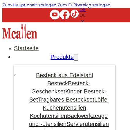
Zum Hauptinhalt springen
Zum Fußbereich springen
DE
DE
Startseite
Produkte
Besteck aus Edelstahl
Besteck
Besteck-
Geschenkset
Kinder-Besteck-
Set
Tragbares Besteckset
Löffel
Küchenutensilien
Kochutensilien
Backwerkzeuge
und -utensilien
Servierutensilien