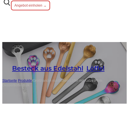
Angebot einholen →
Besteck aus Edelstahl
,
Löffel
Startseite
/
Produkte
/
Großhandel niedlichen Löffel mit Katze Pfote,
Dessertlöffel Bulk