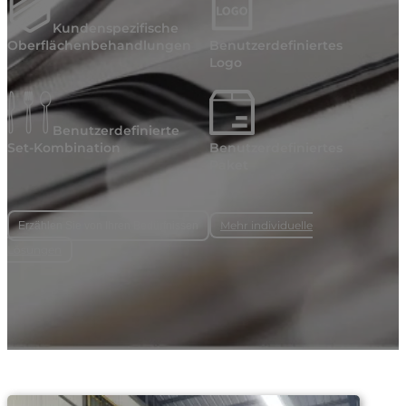
Kundenspezifische
Oberflächenbehandlungen
Benutzerdefiniertes
Logo
Benutzerdefinierte
Set-Kombination
Benutzerdefiniertes
Paket
Mehr individuelle
Erzählen Sie von Ihren Bedürfnissen
Lösungen