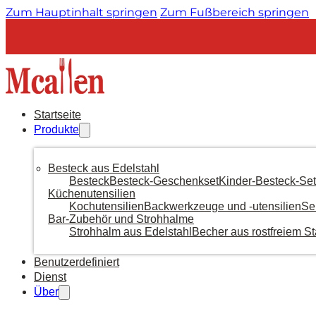
Zum Hauptinhalt springen
Zum Fußbereich springen
Startseite
Produkte
Besteck aus Edelstahl
Besteck
Besteck-Geschenkset
Kinder-Besteck-Set
Küchenutensilien
Kochutensilien
Backwerkzeuge und -utensilien
Se
Bar-Zubehör und Strohhalme
Strohhalm aus Edelstahl
Becher aus rostfreiem St
Benutzerdefiniert
Dienst
Über