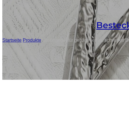
Besteck
Startseite
/
Produkte
/
Großhandel für gehämmertes, schweres Bes