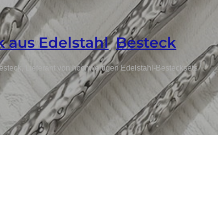
 aus Edelstahl
,
Besteck
teck, Lieferant von hochwertigen Edelstahl-Bestecksets