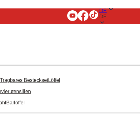
DE
DE
Tragbares Besteckset
Löffel
rvierutensilien
ahl
Barlöffel