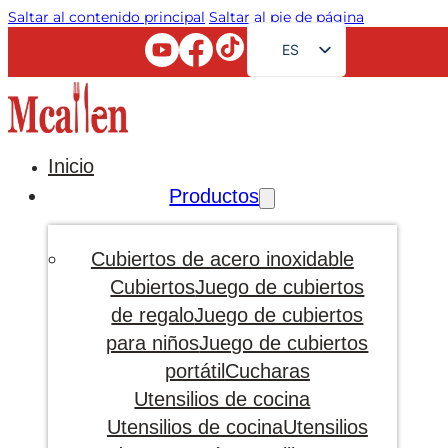
Saltar al contenido principal
Saltar al pie de página
ES
EN
FR
RU
Inicio
AR
Productos
JA
DE
Cubiertos de acero inoxidable
PT
Cubiertos
Juego de cubiertos
de regalo
Juego de cubiertos
KO
para niños
Juego de cubiertos
portátil
Cucharas
Utensilios de cocina
Utensilios de cocina
Utensilios