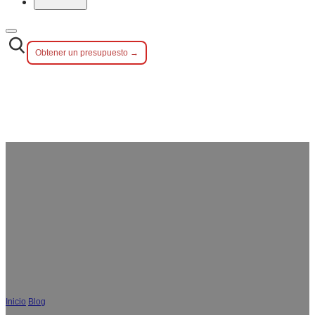
Obtener un presupuesto →
Cubiertos personalizados para bodas:
consejos de imagen de marca y
personalización para compradores
B2B
Inicio
/
Blog
/
Cubiertos de boda personalizados: consejos de imagen de marca y
personalización para compradores B2B