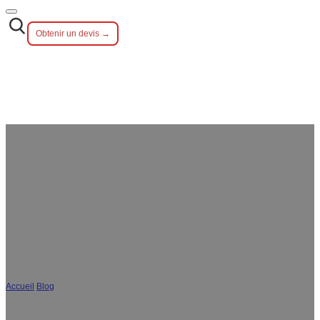
Obtenir un devis →
Couverts de mariage personnalisés :
conseils en matière d'image de
marque et de personnalisation pour
les acheteurs B2B
Accueil
/
Blog
/
Couverts de mariage sur mesure : conseils en matière d'image de
marque et de personnalisation pour les acheteurs B2B