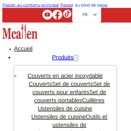
Passer au contenu principal
Passer au pied de page
FR
EN
RU
AR
Accueil
JA
Produits
DE
ES
Couverts en acier inoxydable
PT
Couverts
Set de couverts
Set de
couverts pour enfants
Set de
KO
couverts portables
Cuillères
Ustensiles de cuisine
Ustensiles de cuisine
Outils et
ustensiles de