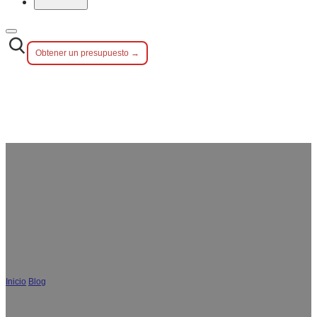
Obtener un presupuesto →
Por qué comprar directamente a un
fabricante de cubiertos es mejor que
a las empresas comerciales？
Inicio
/
Blog
/
Por qué comprar directamente a un fabricante de cubiertos es mejor
que a las empresas comerciales？