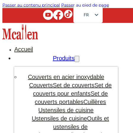
Passer au contenu principal
Passer au pied de page
FR
EN
RU
AR
Accueil
JA
Produits
DE
ES
Couverts en acier inoxydable
PT
Couverts
Set de couverts
Set de
couverts pour enfants
Set de
KO
couverts portables
Cuillères
Ustensiles de cuisine
Ustensiles de cuisine
Outils et
ustensiles de