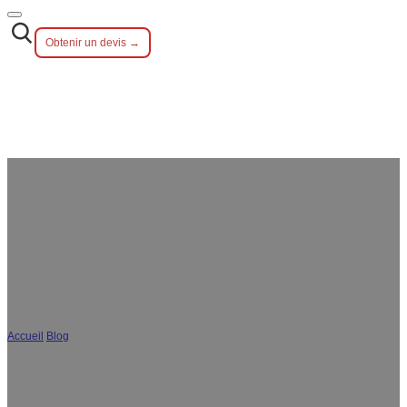
Obtenir un devis →
Pourquoi l'achat direct auprès d'un
fabricant de couverts est préférable
aux sociétés commerciales？ ?
Accueil
/
Blog
/
Pourquoi l'achat direct auprès d'un fabricant de couverts est
préférable aux sociétés commerciales？ ?