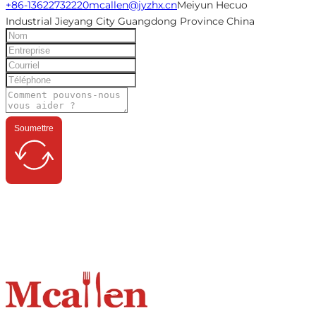
+86-13622732220
mcallen@jyzhx.cn
Meiyun Hecuo
Industrial Jieyang City Guangdong Province China
Soumettre