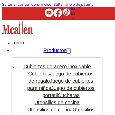
Saltar al contenido principal
Saltar al pie de página
ES
ES
Inicio
Productos
Cubiertos de acero inoxidable
Cubiertos
Juego de cubiertos
de regalo
Juego de cubiertos
para niños
Juego de cubiertos
portátil
Cucharas
Utensilios de cocina
Utensilios de cocina
Utensilios