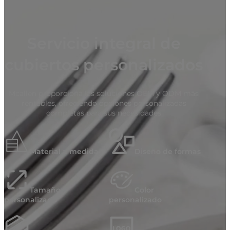
Servicio integral de
cubiertos personalizados
Mcallen proporciona las soluciones OEM y ODM más
rentables, ofreciendo opciones personalizadas
completas para sus necesidades
Material a medida
Diseño de formas
Tamaño
Color
personalizado
personalizado