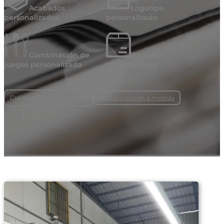
Acabados
Logotipo
personalizados
personalizado
Combinación de
Paquete
juegos personalizada
personalizado
Más soluciones a medida
Cuéntenos sus necesidades