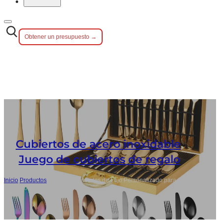
Obtener un presupuesto →
Cubiertos de acero inoxidable
,
Juego de cubiertos de regalo
Inicio
/
Productos
/
Juego de Cubiertos de Lujo Personalizado para 24 PC
de Acero Inoxidable con Maleta