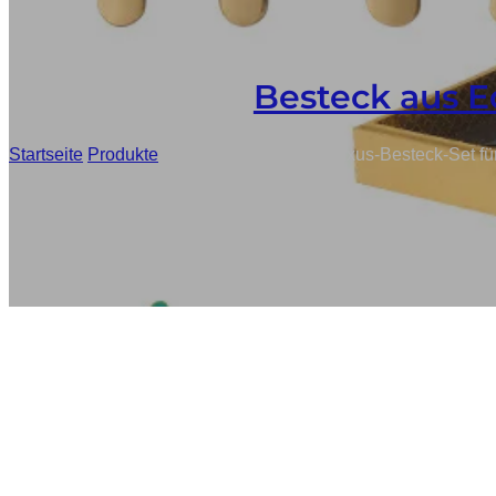
Besteck aus E
Startseite
/
Produkte
/
Kundenspezifisches Luxus-Besteck-Set für 