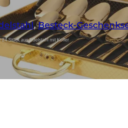
delstahl
,
Besteck-Geschenks
24 Stück aus Edelstahl mit Koffer