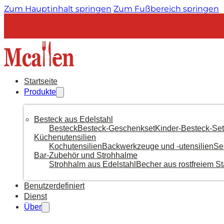
Zum Hauptinhalt springen
Zum Fußbereich springen
Startseite
Produkte
Besteck aus Edelstahl
Besteck
Besteck-Geschenkset
Kinder-Besteck-Set
Küchenutensilien
Kochutensilien
Backwerkzeuge und -utensilien
Se
Bar-Zubehör und Strohhalme
Strohhalm aus Edelstahl
Becher aus rostfreiem St
Benutzerdefiniert
Dienst
Über