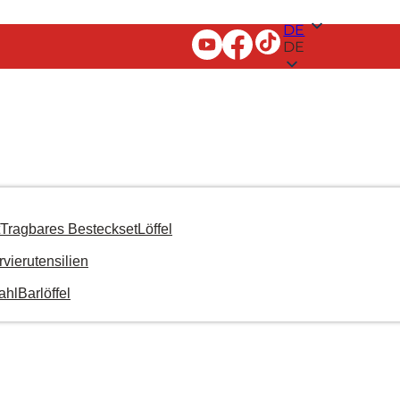
DE
DE
Tragbares Besteckset
Löffel
rvierutensilien
ahl
Barlöffel