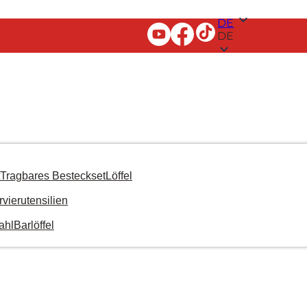
DE
DE
Tragbares Besteckset
Löffel
rvierutensilien
ahl
Barlöffel