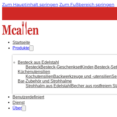
Zum Hauptinhalt springen
Zum Fußbereich springen
Startseite
Produkte
Besteck aus Edelstahl
Besteck
Besteck-Geschenkset
Kinder-Besteck-Set
Küchenutensilien
Kochutensilien
Backwerkzeuge und -utensilien
Se
Bar-Zubehör und Strohhalme
Strohhalm aus Edelstahl
Becher aus rostfreiem St
Benutzerdefiniert
Dienst
Über