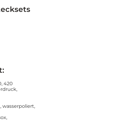
tecksets
t:
0, 420
rdruck,
 wasserpoliert,
ox,