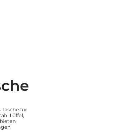
sche
 Tasche für
hl Löffel,
 bieten
ngen