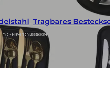
delstahl
,
Tragbares Bestecks
l mit Reißverschlusstasche