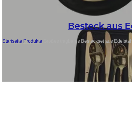
Besteck aus E
Startseite
/
Produkte
/
Großes tragbares Besteckset aus Edelstah