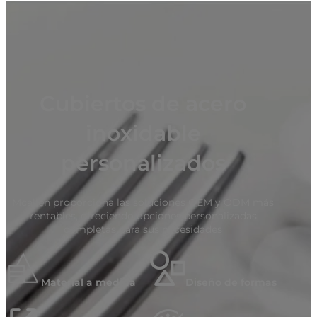
Cubiertos de acero
inoxidable
personalizados
Mcallen proporciona las soluciones OEM y ODM más
rentables, ofreciendo opciones personalizadas
completas para sus necesidades
Material a medida
Diseño de formas