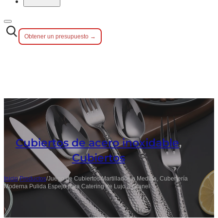
Obtener un presupuesto →
Cubiertos de acero inoxidable
,
Cubiertos
Inicio
/
Productos
/
Juego de Cubiertos Martillados a Medida, Cubertería
Moderna Pulida Espejo para Catering de Lujo a Granel