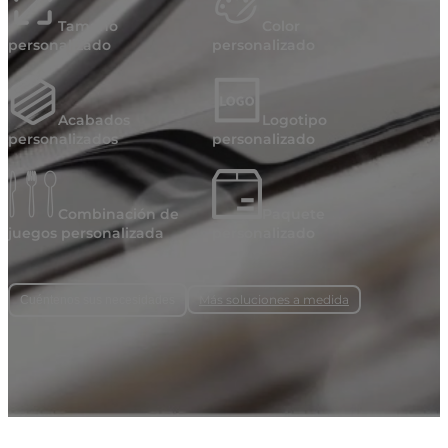
Tamaño
Color
personalizado
personalizado
Acabados
Logotipo
personalizados
personalizado
Combinación de
Paquete
juegos personalizada
personalizado
Más soluciones a medida
Cuéntenos sus necesidades