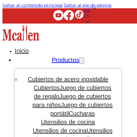
Saltar al contenido principal
Saltar al pie de página
ES
ES
Inicio
Productos
Cubiertos de acero inoxidable
Cubiertos
Juego de cubiertos
de regalo
Juego de cubiertos
para niños
Juego de cubiertos
portátil
Cucharas
Utensilios de cocina
Utensilios de cocina
Utensilios