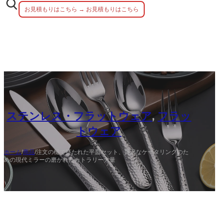
お見積もりはこちら → お見積もりはこちら
ステンレス・フラットウェア
,
フラッ
トウェア
ホーム
/
商品
/
注文の槌で打たれた平皿セット、贅沢なケータリングのた
めの現代ミラーの磨かれたカトラリー大量