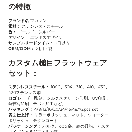
の特徴
ブランド名
マカレン
素材：
ステンレス・スチール
色：
ゴールド、シルバー
デザイン：
エンボスデザイン
サンプルリードタイム：
3日以内
OEM/ODM：
利用可能
カスタム槌目フラットウェア
セット：
ステンレススチール：
18/10、304、316、410、430、
420ステンレス鋼
ロゴ
レーザー彫刻、シルクスクリーン印刷、UV印刷、
熱転写印刷、デボス加工など。
パッキング：
4/8/12/16/20/24/45/48/72pcs set
表面仕上げ：
ミラーポリッシュ、マット、ウォーター
ポリッシュ、チタンコート
パッケージング：
バルク、opp 袋、絵の具箱、カスタ
マイズされるギフト用の箱