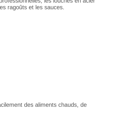
rofessionnelles, les louches en acier
les ragoûts et les sauces.
acilement des aliments chauds, de