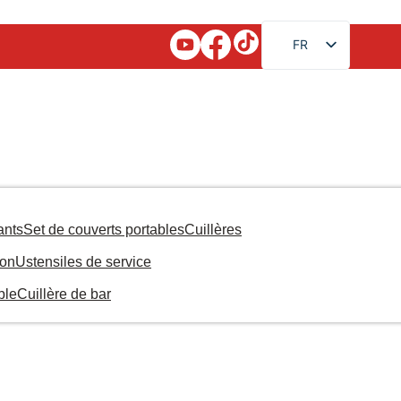
FR
EN
RU
AR
JA
DE
ES
ants
Set de couverts portables
Cuillères
PT
son
Ustensiles de service
KO
ble
Cuillère de bar