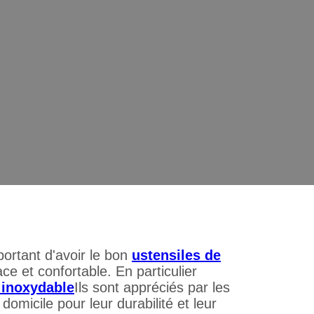
 de cuisine essentiels pour une cuisi
 parfaite
portant d'avoir le bon
ustensiles de
ace et confortable. En particulier
r inoxydable
Ils sont appréciés par les
omicile pour leur durabilité et leur