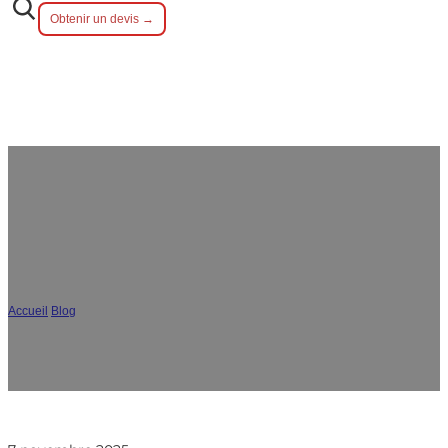
Obtenir un devis →
Quel est le MOQ idéal pour les
commandes de couverts sur mesure ?
Accueil
/
Blog
/
Quel est le MOQ idéal pour les commandes de couverts sur
mesure ?