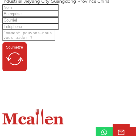
Industrial Jieyang City Guangdong Province China
Soumettre