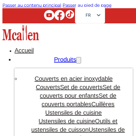
Passer au contenu principal
Passer au pied de page
FR
EN
RU
AR
Accueil
JA
Produits
DE
ES
Couverts en acier inoxydable
PT
Couverts
Set de couverts
Set de
couverts pour enfants
Set de
KO
couverts portables
Cuillères
Ustensiles de cuisine
Ustensiles de cuisine
Outils et
ustensiles de cuisson
Ustensiles de