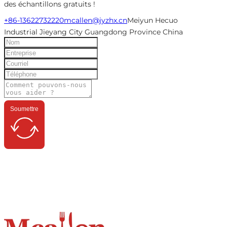
des échantillons gratuits !
+86-13622732220
mcallen@jyzhx.cn
Meiyun Hecuo
Industrial Jieyang City Guangdong Province China
Soumettre