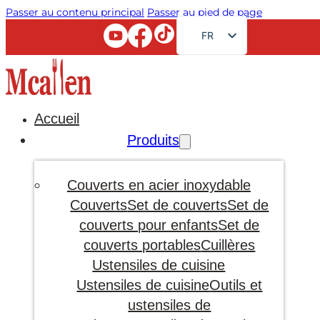
Passer au contenu principal
Passer au pied de page
FR
EN
RU
AR
Accueil
JA
Produits
DE
ES
Couverts en acier inoxydable
PT
Couverts
Set de couverts
Set de
couverts pour enfants
Set de
KO
couverts portables
Cuillères
Ustensiles de cuisine
Ustensiles de cuisine
Outils et
ustensiles de