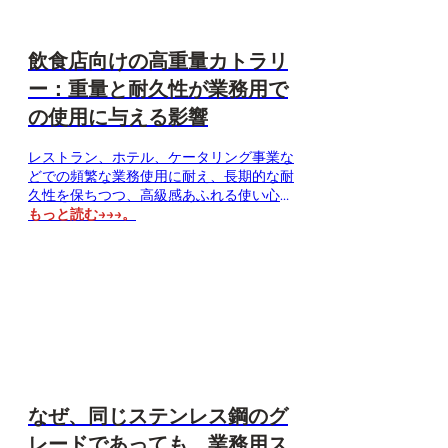
ーとは…
飲食店向けの高重量カトラリ
ー：重量と耐久性が業務用で
の使用に与える影響
レストラン、ホテル、ケータリング事業な
どでの頻繁な業務使用に耐え、長期的な耐
久性を保ちつつ、高級感あふれる使い心地
を実現できるカトラリーが求められていま
もっと読む→→→。
す。重みのあるカトラリーは、そのバラン
スの取れた重量感、頑丈な作り、洗練され
た外観により、顧客体験と業務上の信頼性
の両方を向上させることができるため、ホ
スピタリティ業界のバイヤーの間で人気を
集めています。カトラリー選びにおいて、
なぜ重量が重要なのか…
なぜ、同じステンレス鋼のグ
レードであっても、業務用ス