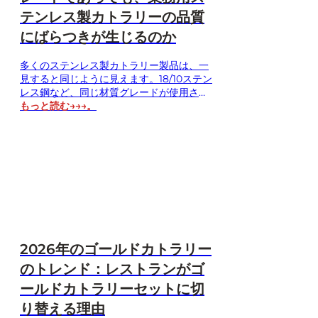
テンレス製カトラリーの品質
にばらつきが生じるのか
多くのステンレス製カトラリー製品は、一
見すると同じように見えます。18/10ステン
レス鋼など、同じ材質グレードが使用され
ている場合でも、レストランやホテルでの
もっと読む→→→。
使用時の性能には大きな違いが生じること
があります。このばらつきは、ホスピタリ
ティ業界のバイヤーや卸売業者がカトラリ
ーを大量調達する際に、最もよく直面する
不満の一つです。本記事では、マッカレン
がその理由を分析します…
2026年のゴールドカトラリー
のトレンド：レストランがゴ
ールドカトラリーセットに切
り替える理由