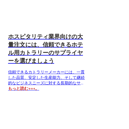
に、さまざまな調達先のメリットを理解し
ておくことが不可欠です。大規模な生産拠
点から、卓越した職人技が息づく地域ま
で……
ホスピタリティ業界向けの大
量注文には、信頼できるホテ
ル用カトラリーのサプライヤ
ーを選びましょう
信頼できるカトラリーメーカーには、一貫
した品質、安定した生産能力、そして継続
的なビジネスニーズに対する長期的なサポ
ートが求められます。大量購入のニーズや
もっと読む→→→。
厳格なホスピタリティ基準を考えると、経
験豊富なホテル向けカトラリーサプライヤ
ーと提携することで、企業は製品の品質を
一定に保ち、供給リスクを軽減することが
できます。ホテル向けカトラリープロジェ
クトにおいて、サプライヤーの選定がなぜ
重要なのでしょうか？ホテル向けカトラリ