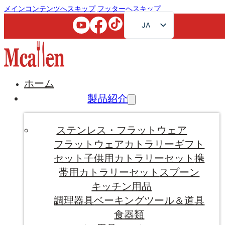
メインコンテンツへスキップ
フッターへスキップ
JA
EN
FR
RU
ホーム
AR
製品紹介
DE
ES
ステンレス・フラットウェア
PT
フラットウェア
カトラリーギフト
セット
子供用カトラリーセット
携
KO
帯用カトラリーセット
スプーン
キッチン用品
調理器具
ベーキングツール＆道具
食器類