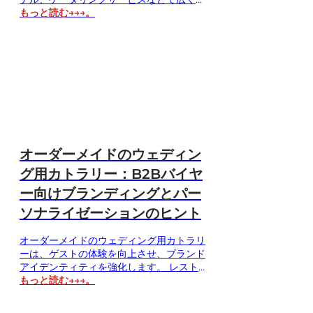
用されています。しかし、実際の業務環境
もっと読む→→→。
では、高品質なカトラリーであっても、時
間の経過とともに傷がつくことがありま
す。これは必ずしも素材の品質が悪いこと
を示すわけではありません。多くの場合、
使用状況や洗浄方法、そして……
オーダーメイドのウェディン
グ用カトラリー：B2Bバイヤ
ー向けブランディングとパー
ソナライゼーションのヒント
オーダーメイドのウェディング用カトラリ
ーは、ゲストの体験を向上させ、ブランド
アイデンティティを強化します。 レストラ
ン、ホテル、イベントプランナーにとっ
もっと読む→→→。
て、パーソナライズされたカトラリーへの
投資は、スタイルと機能性の両方を確保す