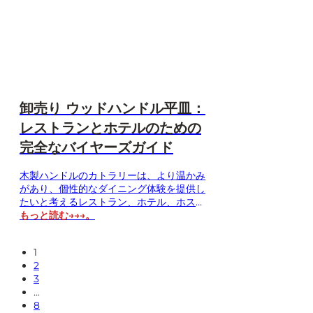
ることにつながります。このガイドでは、
オーダーメイドのウェディング用カトラリ
ーの選択肢、素材、仕上げ、調達上の考慮
事項について解説し、B2Bバイヤーに向け
た実践的なアドバイスを提供するととも
に、ステンレス製カトラリーにおけるマッ
カレン社の専門知識をご紹介します…
卸売り ウッドハンドル平皿：
レストランとホテルのための
完全なバイヤーズガイド
木製ハンドルのカトラリーは、より温かみ
があり、個性的なダイニング体験を提供し
たいと考えるレストラン、ホテル、ホスピ
タリティブランドの間で人気が高まってい
もっと読む→→→。
ます。しかし、適切な木製ハンドルのカト
ラリーを卸売りで選ぶには、単に魅力的な
1
デザインを選ぶだけでは不十分です。購入
2
者は、素材の品質、耐久性、カスタマイズ
3
オプション、価格、そしてサプライヤーの
...
信頼性も評価する必要があります。このガ
8
イドでは……