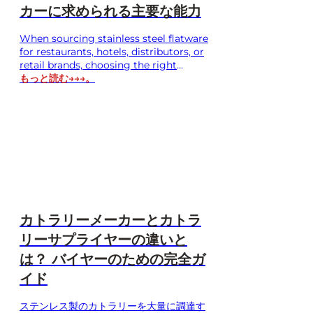
カーに求められる主要な能力
When sourcing stainless steel flatware
for restaurants, hotels, distributors, or
retail brands, choosing the right
manufacturer is critical to product
もっと読む→→→。
quality, supply stability, and long-term
business growth. A reliable stainless
steel flatware manufacturer should
provide not only competitive pricing
but also strong production
capabilities, strict quality control,
customization options, and consistent
delivery performance. Unlike trading…
カトラリーメーカーとカトラ
リーサプライヤーの違いと
は？ バイヤーのための完全ガ
イド
ステンレス製のカトラリーを大量に調達す