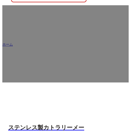
ブログ
ホーム
/
ブログ
ステンレス・スチール製フラットウェアの調達とカスタマイ
ズに関する専門家のガイドと洞察。.
ステンレス製カトラリーメー