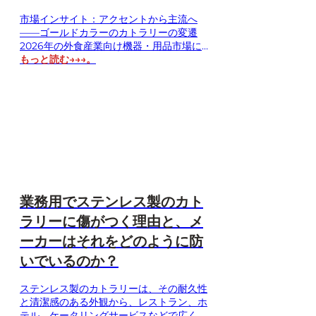
市場インサイト：アクセントから主流へ
――ゴールドカラーのカトラリーの変遷
2026年の外食産業向け機器・用品市場にお
いて、注目すべきトレンドの一つは、ゴー
もっと読む→→→。
ルドカラーのステンレス製食器の受け入れ
と利用が急速に拡大していることです。か
つては、ゴールドカラーの食器の使用は比
較的限定的でした。 しかし今日、外食産業
における競争…
業務用でステンレス製のカト
ラリーに傷がつく理由と、メ
ーカーはそれをどのように防
いでいるのか？
ステンレス製のカトラリーは、その耐久性
と清潔感のある外観から、レストラン、ホ
テル、ケータリングサービスなどで広く使