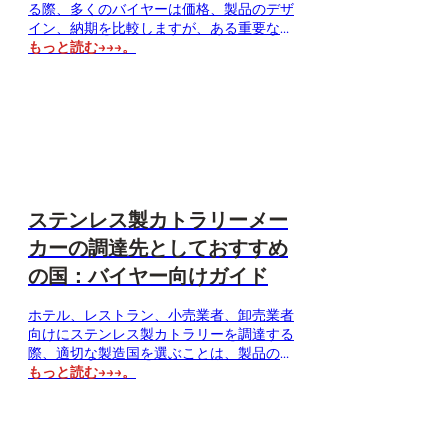
る際、多くのバイヤーは価格、製品のデザ
イン、納期を比較しますが、ある重要な要
素を見落としがちです。それは、取引相手
もっと読む→→→。
がカトラリーメーカーなのか、それともカ
トラリーサプライヤーなのかという点で
す。この2つの用語はしばしば同じ意味で
使用されますが、生産管理のレベル、カス
タマイズ能力、サプライチェーンのサポー
ト体制において違いがあります。なぜな
ら…
ステンレス製カトラリーメー
カーの調達先としておすすめ
の国：バイヤー向けガイド
ホテル、レストラン、小売業者、卸売業者
向けにステンレス製カトラリーを調達する
際、適切な製造国を選ぶことは、製品の品
質、価格、カスタマイズオプション、供給
もっと読む→→→。
の安定性に直接的な影響を及ぼします。世
界中のバイヤーにとって、信頼できるステ
ンレス製カトラリーメーカーを選定する前