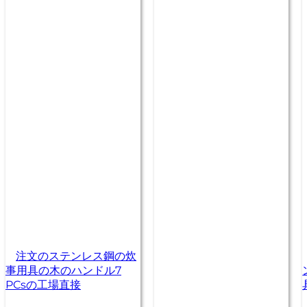
注文のステンレス鋼の炊
事用具の木のハンドル7
PCsの工場直接