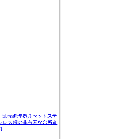
卸売調理器具セットステ
ンレス鋼の非有毒な台所道
具