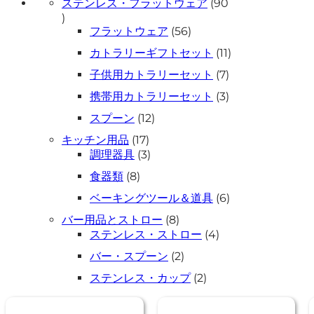
ステンレス・フラットウェア
90
90
個
56
フラットウェア
56
個
の
11
カトラリーギフトセット
11
の
商
個
商
7
品
子供用カトラリーセット
7
の
個
品
商
3
携帯用カトラリーセット
3
の
個
品
商
12
スプーン
12
の
個
品
商
17
キッチン用品
17
の
個
品
3
調理器具
3
商
の
個
品
8
食器類
8
商
の
個
品
商
6
ベーキングツール＆道具
6
の
個
品
商
8
バー用品とストロー
8
の
個
品
4
ステンレス・ストロー
4
商
の
個
品
2
バー・スプーン
2
商
の
個
品
商
2
ステンレス・カップ
2
の
個
品
商
の
品