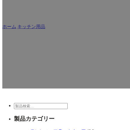
ホーム
/
キッチン用品
/
調理器具
ステンレス製の調理器具メーカーとサプライヤーのMcall
の厨房のニーズを満たすために、競争
検
索
製品カテゴリー