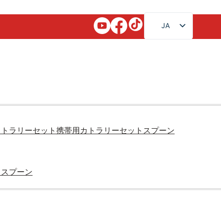
JA
EN
FR
RU
AR
DE
ES
カトラリーセット
携帯用カトラリーセット
スプーン
PT
KO
・スプーン