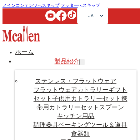
メインコンテンツへスキップ
フッターへスキップ
JA
EN
FR
RU
ホーム
AR
製品紹介
DE
ES
ステンレス・フラットウェア
PT
フラットウェア
カトラリーギフト
セット
子供用カトラリーセット
携
KO
帯用カトラリーセット
スプーン
キッチン用品
調理器具
ベーキングツール＆道具
食器類