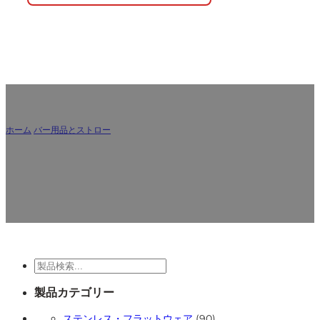
ホーム
/
バー用品とストロー
/
ステンレス・カップ
レストラン、カフェ、イベントに最適な、高品質で耐久性の
あるステンレススチールカップ。
検
索
製品カテゴリー
90
ステンレス・フラットウェア
90