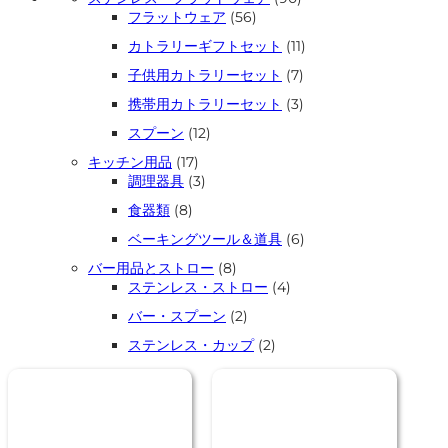
56
個
フラットウェア
56
個
の
11
カトラリーギフトセット
11
の
商
個
商
品
7
子供用カトラリーセット
7
の
品
個
商
3
携帯用カトラリーセット
3
の
品
個
商
12
スプーン
12
の
品
個
商
17
キッチン用品
17
の
品
個
3
調理器具
3
商
の
個
品
8
食器類
8
商
の
個
品
商
6
ベーキングツール＆道具
6
の
品
個
商
8
バー用品とストロー
8
の
品
個
4
ステンレス・ストロー
4
商
の
個
品
2
バー・スプーン
2
商
の
個
品
商
2
ステンレス・カップ
2
の
品
個
商
の
品
商
品