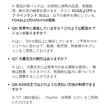
A: 製品の各バッチは、出荷前に材料の品質、表面処
理、耐久性の検査を受けます。テスト
SGSおよびテュ
フ ラインランド
, 製品は、以下の条件を満たしている。
FDAおよびEUのLFGB規格
.
Q6: 世界中に発送していますか？どのような配送オプ
ションがありますか？
A:はい、100カ国以上に輸出しています。ご予算やスケ
ジュールに合わせて、船便、航空便、特急便のオプシ
ョンをご用意しております。
Q7: 大量注文の割引はありますか？
A: はい。大量注文には競争力のある価格を提供し、価
格は数量、カスタマイズ、長期的な協力に基づいてさ
らに調整することができます。
Q8: B2B注文ではどのような支払い方法が利用できま
すか？
A: T/T（銀行振込）、PayPal、信用状（L/C）をご利用
いただけます。