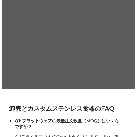
17年以上のステンレス食器製造の経験を持つ当社は、高品質
のフラットウェアとキッチン用品のOEM/ODMソリューショ
ンを提供することを専門としています。当社の研究開発、生
産、品質管理能力により、信頼性の高い製品を一貫して100カ
国以上に供給しており、好まれているフラットウェアサプラ
イヤーとなっています。.
大規模生産
100% 品質管理
迅速なグローバル配送
ワンストッ
プサービス
競争価格
今すぐお問い合わせください！
卸売とカスタムステンレス食器のFAQ
Q1: フラットウェアの最低注文数量（MOQ）はいくら
ですか？
A: 1スタイルにつき500セットから承ります。また、卸