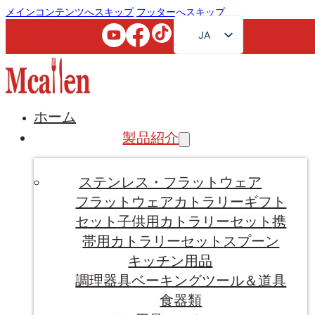
メインコンテンツへスキップ
フッターへスキップ
JA
EN
FR
RU
ホーム
AR
製品紹介
DE
ES
ステンレス・フラットウェア
PT
フラットウェア
カトラリーギフト
セット
子供用カトラリーセット
携
KO
帯用カトラリーセット
スプーン
キッチン用品
調理器具
ベーキングツール＆道具
食器類