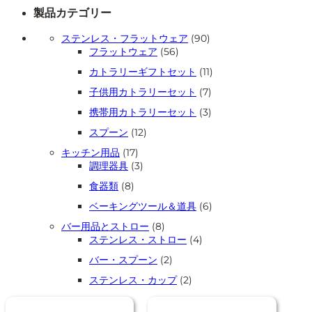
製品カテゴリー
90
ステンレス・フラットウェア
90
56
個
フラットウェア
56
個
の
11
カトラリーギフトセット
11
の
商
個
商
品
7
子供用カトラリーセット
7
の
品
個
商
3
携帯用カトラリーセット
3
の
品
個
商
12
スプーン
12
の
品
個
商
17
キッチン用品
17
の
品
個
3
調理器具
3
商
の
個
品
8
食器類
8
商
の
個
品
商
6
ベーキングツール＆道具
6
の
品
個
商
8
バー用品とストロー
8
の
品
個
4
ステンレス・ストロー
4
商
の
個
品
2
バー・スプーン
2
商
の
個
品
商
2
ステンレス・カップ
2
の
品
個
商
の