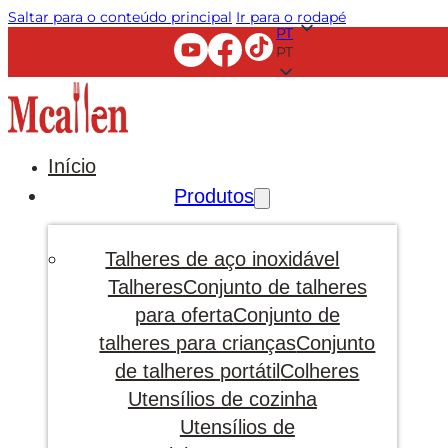
Saltar para o conteúdo principal
Ir para o rodapé
PT
PT
Início
Produtos
Talheres de aço inoxidável
Talheres
Conjunto de talheres
para oferta
Conjunto de
talheres para crianças
Conjunto
de talheres portátil
Colheres
Utensílios de cozinha
Utensílios de