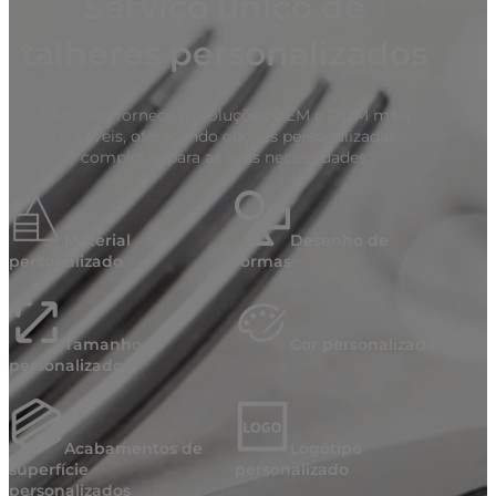
Serviço único de
talheres personalizados
A Mcallen fornece as soluções OEM e ODM mais
rentáveis, oferecendo opções personalizadas
completas para as suas necessidades
Material
Desenho de
personalizado
formas
Tamanho
Cor personalizada
personalizado
Acabamentos de
Logótipo
superfície
personalizado
personalizados