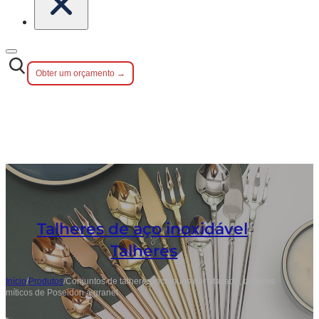
Obter um orçamento →
Talheres de aço inoxidável
,
Talheres
Início
/
Produtos
/
Conjuntos de talheres incomuns por atacado, talheres
míticos de Poseidon a granel