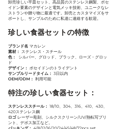
卸売珍しい平皿セット、高品質のステンレス鋼製、ポセ
イドン要素のデザインと電気メッキ技術、ユニークなレ
ストランや贈り物に最適です。卸売とカスタマイズをサ
ポートし、サンプルのために私達に連絡する歓迎。
珍しい食器セットの特徴
ブランド名
マカレン
素材：
ステンレス・スチール
色：
シルバー、グロッド、ブラック、ローズ・グロッ
ド
デザイン：
ポセイドンのトライデント
サンプルリードタイム：
3日以内
OEM/ODM：
利用可能
特注の珍しい食器セット：
ステンレススチール：
18/10、304、316、410、430、
420ステンレス鋼
ロゴ
レーザー彫刻、シルクスクリーン/UV/熱転写プリ
ント、デボス加工など。
パッキング：
4/8/12/16/20/24/45/48/72pcs set