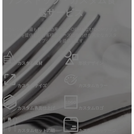
ワンストップ・カスタム食
器サービス
マカレンは、最も費用対効果の高いOEMおよびODMソリュ
ーションを提供し、お客様のニーズに合わせた完全なカスタ
ムオプションを提供します。
カスタム素材
形状デザイン
カスタムサイズ
カスタムカラー
カスタム表面仕上げ
カスタムロゴ
カスタムセットの組
カスタムパッケージ