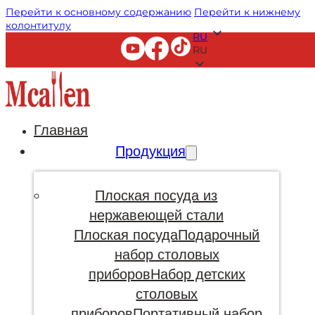
Перейти к основному содержанию
Перейти к нижнему
колонтитулу
RU
RU
Главная
Продукция
Плоская посуда из
нержавеющей стали
Плоская посуда
Подарочный
набор столовых
приборов
Набор детских
столовых
приборов
Портативный набор