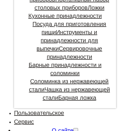
столовых приборов
Ложки
Кухонные принадлежности
Посуда для приготовления
пищи
Инструменты и
принадлежности для
выпечки
Сервировочные
принадлежности
Барные принадлежности и
соломинки
Соломинка из нержавеющей
стали
Чашка из нержавеющей
стали
Барная ложка
Пользовательское
Сервис
О сайте