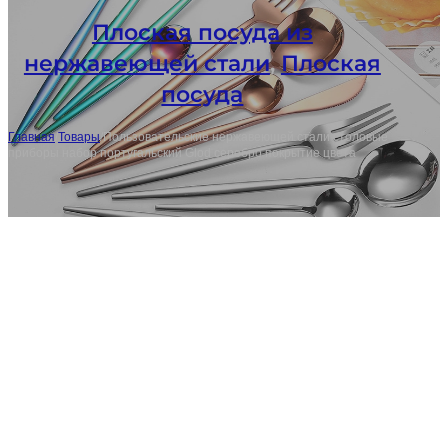
Плоская посуда из
нержавеющей стали
,
Плоская
посуда
Главная
/
Товары
/
Пользовательские нержавеющей стали столовые
приборы набор португальский Glod серебро покрытие цвета