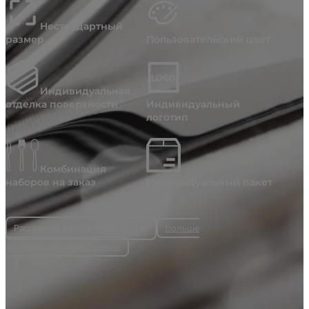
Нестандартный
размер
Пользовательский цвет
Индивидуальная
отделка поверхности
Индивидуальный
логотип
Комбинация
наборов на заказ
Индивидуальный пакет
Больше
Расскажите о своих потребностях
индивидуальных решений