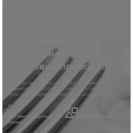
Универсальный
заказной набор
столовых приборов
Mcallen предлагает наиболее экономически
эффективные OEM и ODM решения, предлагая
полные индивидуальные варианты для ваших нужд
Нестандартный
Дизайн формы
материал