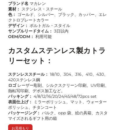
ブランド名
マカレン
素材：
ステンレス・スチール
色：
ゴールド、シルバー、ブラック、カッパー、エレ
クトロプレートカラー
デザイン：
ポルトガル・スタイル
サンプルリードタイム：
3日以内
OEM/ODM：
利用可能
カスタムステンレス製カトラ
リーセット：
ステンレススチール：
18/10、304、316、410、430、
420ステンレス鋼
ロゴ
レーザー彫刻、シルクスクリーン印刷、UV印刷、
熱転写印刷、デボス加工など。
パッキング：
4/8/12/16/20/24/45/48/72pcs set
表面仕上げ：
ミラーポリッシュ、マット、ウォーター
ポリッシュ、チタンコート
パッケージング：
バルク、opp 袋、絵の具箱、カスタ
マイズされるギフト用の箱
お見積もり