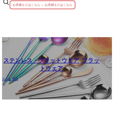
お見積もりはこちら → お見積もりはこちら
ステンレス・フラットウェア
,
フラッ
トウェア
ホーム
/
商品
/
カスタム ステンレス鋼カトラリー セット ポルトガル語
Glod シルバー メッキ色