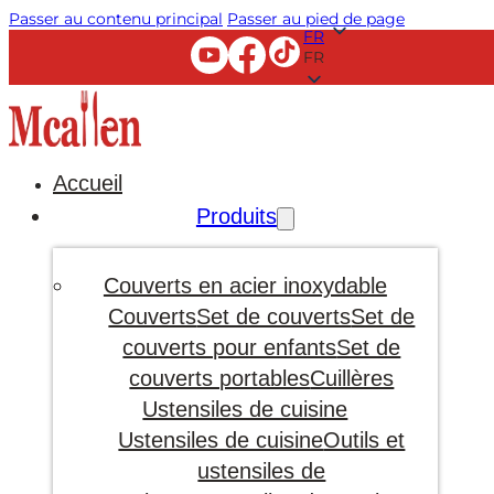
Passer au contenu principal
Passer au pied de page
FR
FR
Accueil
Produits
Couverts en acier inoxydable
Couverts
Set de couverts
Set de
couverts pour enfants
Set de
couverts portables
Cuillères
Ustensiles de cuisine
Ustensiles de cuisine
Outils et
ustensiles de