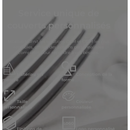
Service unique de
couverts personnalisés
Mcallen fournit les solutions OEM et ODM les plus
rentables, offrant des options personnalisées
complètes pour répondre à vos besoins.
Matériau sur
Conception de la
mesure
forme
Taille
Couleur
personnalisée
personnalisée
Finitions de
Logo personnalisé