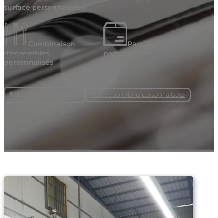
surface personnalisées
Combinaison
Paquet
d'ensembles
personnalisé
personnalisés
Plus de solutions personnalisées
Faites part de vos besoins