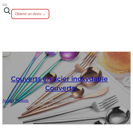
Obtenir un devis →
Couverts en acier inoxydable
,
Couverts
Accueil
/
Produits
/
Set de couverts en acier inoxydable personnalisé
Portugais Glod Silver Plating Color