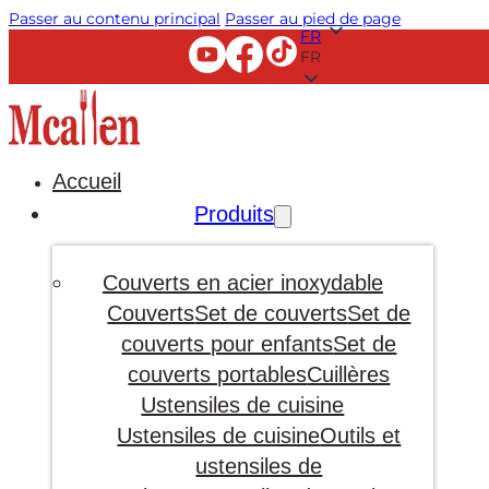
Passer au contenu principal
Passer au pied de page
FR
FR
Accueil
Produits
Couverts en acier inoxydable
Couverts
Set de couverts
Set de
couverts pour enfants
Set de
couverts portables
Cuillères
Ustensiles de cuisine
Ustensiles de cuisine
Outils et
ustensiles de