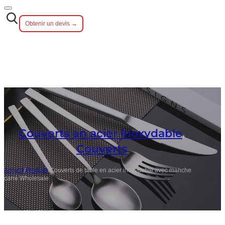
Obtenir un devis →
Couverts en acier inoxydable
,
Couverts
Accueil
/
Produits
/
Couverts de table en acier inoxydable avec manche
carré Wholesale