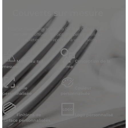
Couverts sur mesure
Mcallen fournit les solutions OEM et ODM les plus
rentables, offrant des options personnalisées
complètes pour répondre à vos besoins.
Matériau sur
Conception de la
mesure
forme
Taille
Couleur
personnalisée
personnalisée
Finitions de
Logo personnalisé
surface personnalisées