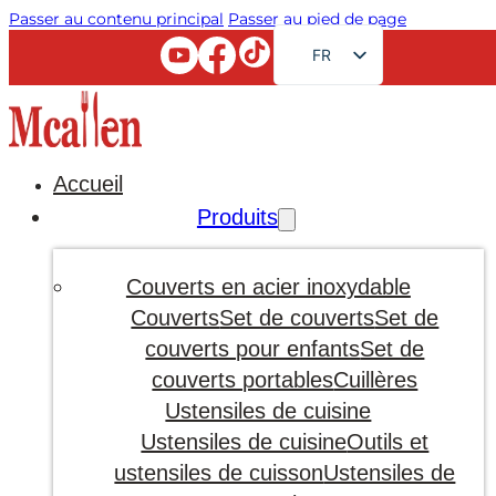
Passer au contenu principal
Passer au pied de page
FR
EN
RU
AR
Accueil
JA
Produits
DE
ES
Couverts en acier inoxydable
PT
Couverts
Set de couverts
Set de
couverts pour enfants
Set de
KO
couverts portables
Cuillères
Ustensiles de cuisine
Ustensiles de cuisine
Outils et
ustensiles de cuisson
Ustensiles de