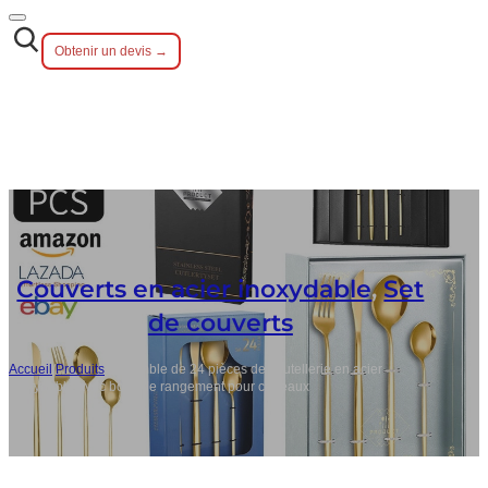
Obtenir un devis →
Couverts en acier inoxydable
,
Set
de couverts
Accueil
/
Produits
/
Ensemble de 24 pièces de coutellerie en acier
inoxydable avec boîte de rangement pour cadeaux