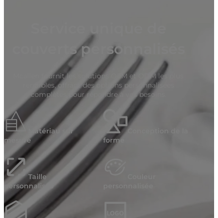
Service unique de
couverts personnalisés
Mcallen fournit les solutions OEM et ODM les plus
rentables, offrant des options personnalisées
complètes pour répondre à vos besoins.
Matériau sur
Conception de la
mesure
forme
Taille
Couleur
personnalisée
personnalisée