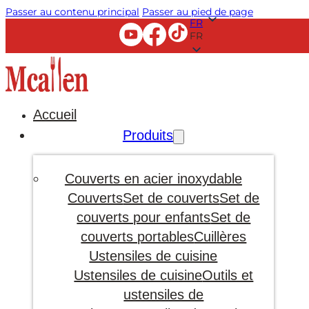
Passer au contenu principal
Passer au pied de page
FR
FR
Accueil
Produits
Couverts en acier inoxydable
Couverts
Set de couverts
Set de
couverts pour enfants
Set de
couverts portables
Cuillères
Ustensiles de cuisine
Ustensiles de cuisine
Outils et
ustensiles de