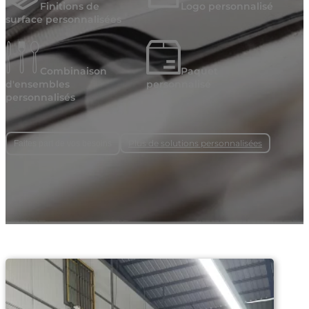
Finitions de
Logo personnalisé
surface personnalisées
Combinaison
Paquet
d'ensembles
personnalisé
personnalisés
Plus de solutions personnalisées
Faites part de vos besoins