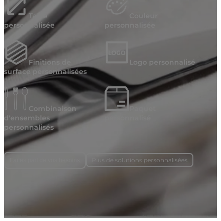
Taille
Couleur
personnalisée
personnalisée
Finitions de
Logo personnalisé
surface personnalisées
Combinaison
Paquet
d'ensembles
personnalisé
personnalisés
Plus de solutions personnalisées
Faites part de vos besoins