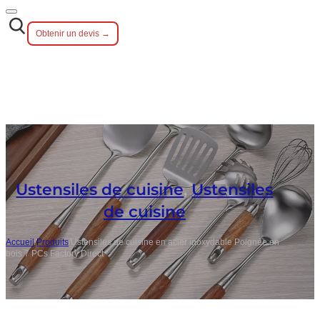
Obtenir un devis →
Ustensiles de cuisine
,
Ustensiles
de cuisine
Accueil
/
Produits
/
Ustensiles de cuisine en acier inoxydable Poignée en
bois 7 PCs Factory Direct