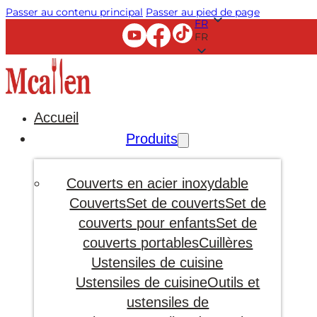
Passer au contenu principal
Passer au pied de page
FR
FR
Accueil
Produits
Couverts en acier inoxydable
Couverts
Set de couverts
Set de
couverts pour enfants
Set de
couverts portables
Cuillères
Ustensiles de cuisine
Ustensiles de cuisine
Outils et
ustensiles de