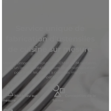
Service unique de
fabrication d'ustensiles
de cuisine sur mesure
Mcallen propose des solutions OEM et ODM rentables,
avec un large éventail d'options de personnalisation
pour aider les clients à créer des marques
compétitives.
Matériau sur
Conception de la
mesure
forme