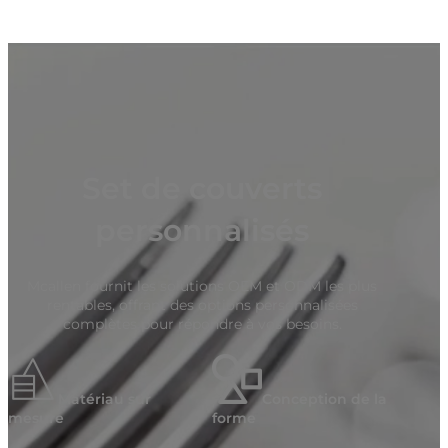
Set de couverts
personnalisés
Mcallen fournit les solutions OEM et ODM les plus
rentables, offrant des options personnalisées
complètes pour répondre à vos besoins.
Matériau sur
Conception de la
mesure
forme