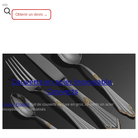
Obtenir un devis →
Couverts en acier inoxydable
,
Couverts
Accueil
/
Produits
/
Set de couverts de luxe en gros, couverts en acier
inoxydable personnalisés