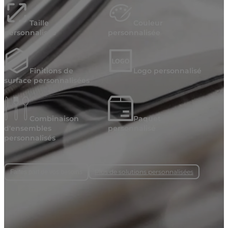
Taille
Couleur
personnalisée
personnalisée
Finitions de
Logo personnalisé
surface personnalisées
Combinaison
Paquet
d'ensembles
personnalisé
personnalisés
Plus de solutions personnalisées
Faites part de vos besoins