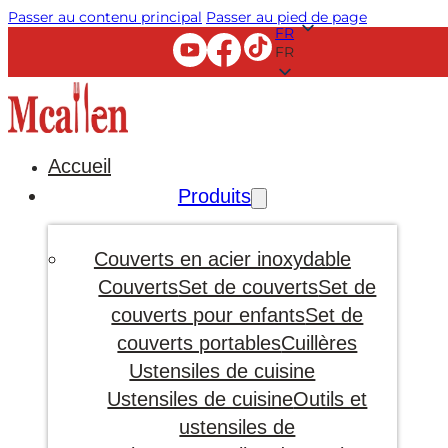
Passer au contenu principal
Passer au pied de page
FR
FR
Accueil
Produits
Couverts en acier inoxydable
Couverts
Set de couverts
Set de
couverts pour enfants
Set de
couverts portables
Cuillères
Ustensiles de cuisine
Ustensiles de cuisine
Outils et
ustensiles de